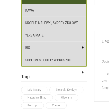
KAWA
KROPLE, NALEWKI, SYROPY ZIOŁOWE
YERBA MATE
LIPO
BIO
SUPLEMENTY DIETY W PROSZKU
Supl
Prep
Tagi
krwi
funcj
Leki Natury
Zielarski Kwidzyn
Naturalny Skład
Oleofarm
Kwidzyn
Vianek