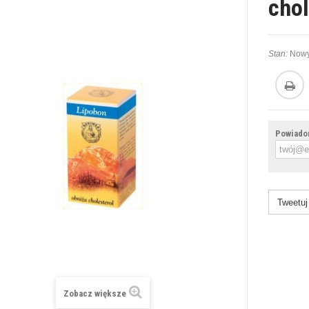
chol
Stan:
Nowy
Powiadom
Tweetuj
Zobacz większe