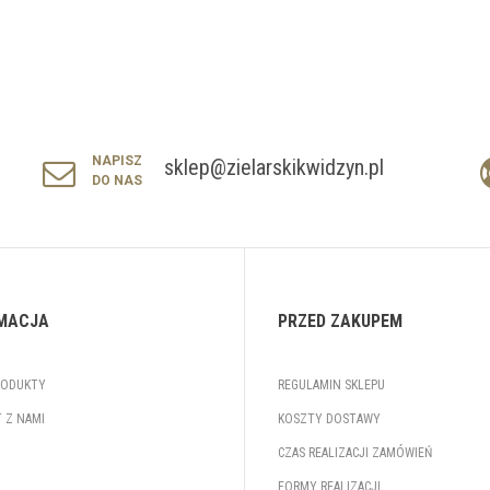
NAPISZ
sklep@zielarskikwidzyn.pl
DO NAS
MACJA
PRZED ZAKUPEM
RODUKTY
REGULAMIN SKLEPU
 Z NAMI
KOSZTY DOSTAWY
CZAS REALIZACJI ZAMÓWIEŃ
FORMY REALIZACJI