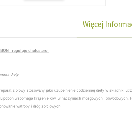
Więcej Informac
BON - reguluje cholesterol
ement diety
arat ziołowy stosowany jako uzupełnienie codziennej diety w składniki utr
. Lipobon wspomaga krążenie krwi w naczyniach mózgowych i obwodowych. Pr
onowanie watroby i dróg żółciowych.