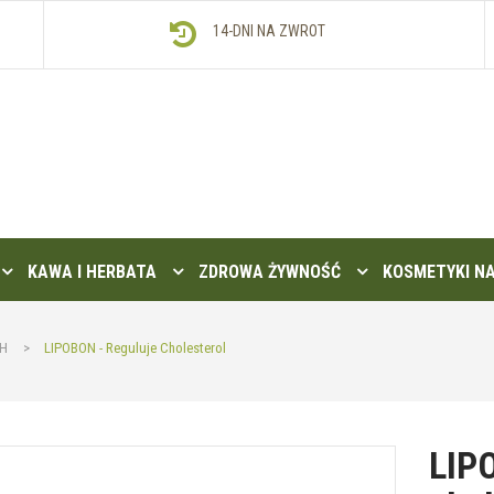
14-DNI NA ZWROT
KAWA I HERBATA
ZDROWA ŻYWNOŚĆ
KOSMETYKI N
CH
>
LIPOBON - Reguluje Cholesterol
LIP