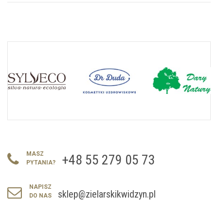
MASZ
+48 55 279 05 73
PYTANIA?
NAPISZ
sklep@zielarskikwidzyn.pl
DO NAS