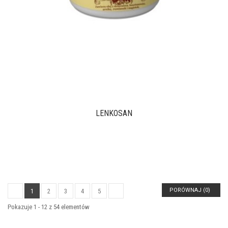
LENKOSAN
PORÓWNAJ (
0
)
1
2
3
4
5
Pokazuje 1 - 12 z 54 elementów