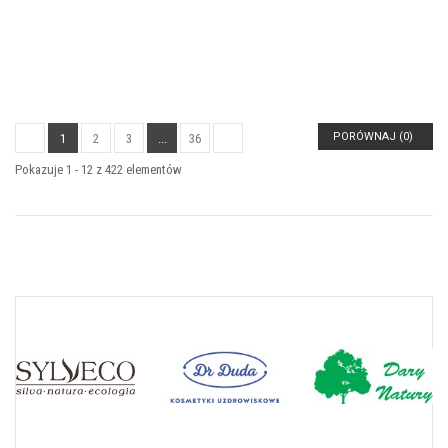
PORÓWNAJ (
0
)
1
2
3
...
36
Pokazuje 1 - 12 z 422 elementów