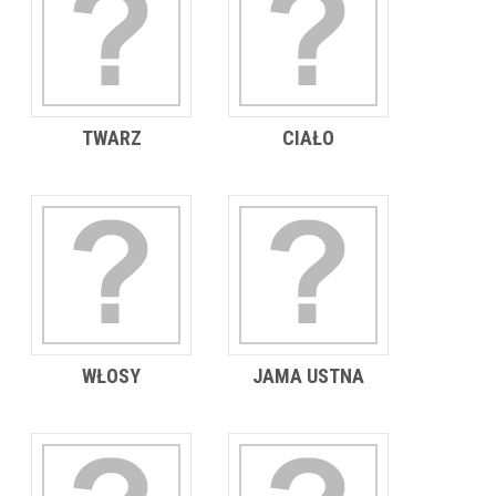
TWARZ
CIAŁO
WŁOSY
JAMA USTNA