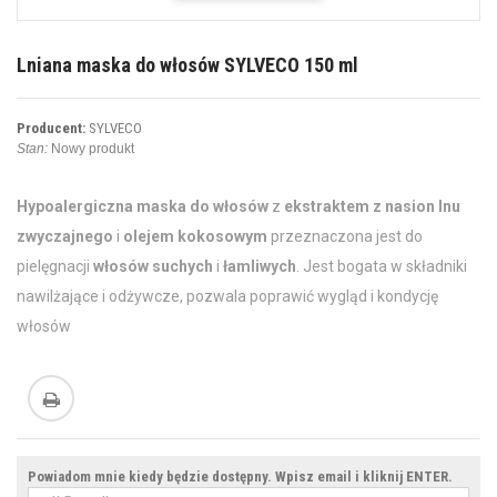
Lniana maska do włosów SYLVECO 150 ml
Producent:
SYLVECO
Stan:
Nowy produkt
Hypoalergiczna maska do włosów
z
ekstraktem z nasion lnu
zwyczajnego
i
olejem kokosowym
przeznaczona jest do
pielęgnacji
włosów suchych
i
łamliwych
. Jest bogata w składniki
nawilżające i odżywcze, pozwala poprawić wygląd i kondycję
włosów
Powiadom mnie kiedy będzie dostępny. Wpisz email i kliknij ENTER.