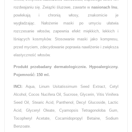
rozdwajaniu się. Związki śluzowe, zawarte w
nasionach lnu
,
powlekają i chronią włosy, znakomicie je
wygładzając. Nałożenie maski po umyciu ułatwia
rozczesanie włosów, zapewnia efekt miękkich, lekkich i
lśniących kosmyków. Stosowanie maski jako kompresu,
przed myciem, zdecydowanie poprawia nawilżenie i zwiększa
elastyczność włosów.
Produkt przebadany dermatologicznie. Hypoalergiczny.
Pojemność: 150 ml.
INCI:
Aqua, Linum Usitatissimum Seed Extract, Cetyl
Alcohol, Cocos Nucifera Oil, Sucrose, Glycerin, Vitis Vinifera
Seed Oil, Stearic Acid, Panthenol, Decyl Glucoside, Lactic
Acid, Glyceryl Oleate, Cyamopsis Tetragonoloba Gum,
Tocopheryl Acetate, Cocamidopropyl Betaine, Sodium
Benzoate.