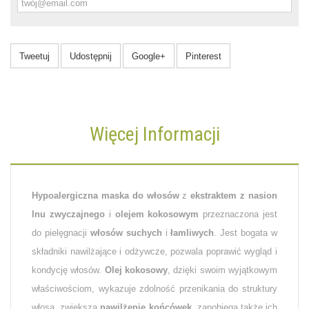
Tweetuj
Udostępnij
Google+
Pinterest
Więcej Informacji
Hypoalergiczna maska do włosów
z
ekstraktem z nasion
lnu zwyczajnego
i
olejem kokosowym
przeznaczona jest
do pielęgnacji
włosów suchych
i
łamliwych
. Jest bogata w
składniki nawilżające i odżywcze, pozwala poprawić wygląd i
kondycję włosów.
Olej kokosowy
, dzięki swoim wyjątkowym
właściwościom, wykazuje zdolność przenikania do struktury
włosa, zwiększa
nawilżenie końcówek
, zapobiega także ich