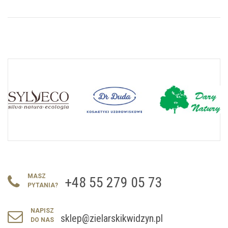
MASZ
+48 55 279 05 73
PYTANIA?
NAPISZ
sklep@zielarskikwidzyn.pl
DO NAS