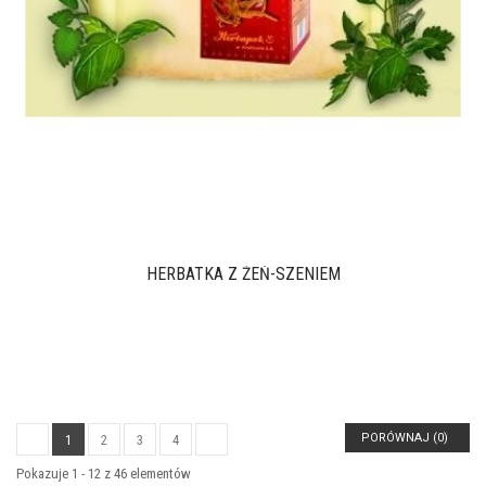
HERBATKA Z ŻEŃ-SZENIEM
PORÓWNAJ (
0
)
1
2
3
4
Pokazuje 1 - 12 z 46 elementów