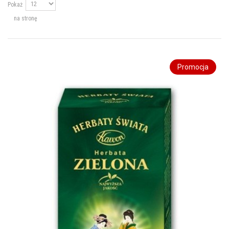
Pokaż
na stronę
Promocja