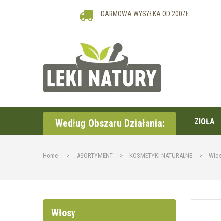
DARMOWA WYSYŁKA OD 200ZŁ
ZIOŁA
Według Obszaru Działania:
Home
>
ASORTYMENT
>
KOSMETYKI NATURALNE
>
Włos
Włosy