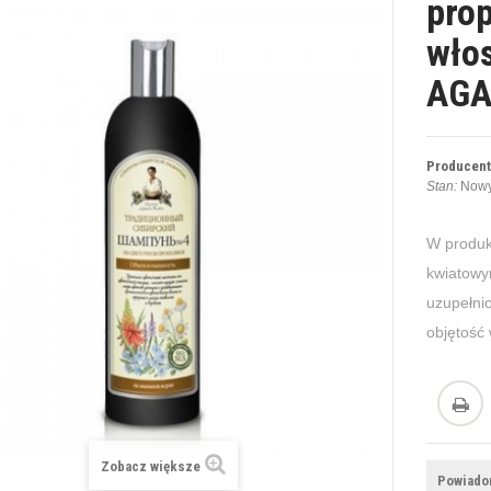
prop
wło
AGA
Producent
Stan:
Nowy
W produk
kwiatowym
uzupełni
objętość
Zobacz większe
Powiadom