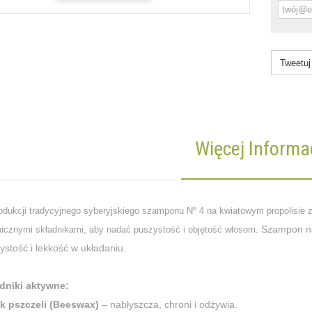
Tweetuj
Więcej Informac
odukcji tradycyjnego syberyjskiego szamponu Nº 4 na kwiatowym propolisie z
Szampon na
nicznymi składnikami, aby nadać puszystość i objętość włosom.
ystość i lekkość w układaniu.
dniki aktywne:
k pszczeli (Beeswax)
– nabłyszcza, chroni i odżywia.