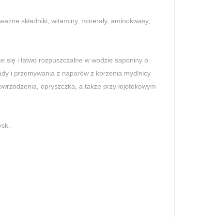
 ważne składniki, witaminy, minerały, aminokwasy,
ce się i łatwo rozpuszczalne w wodzie saponiny o
ady i przemywania z naparów z korzenia mydlnicy
 owrzodzenia, opryszczka, a także przy łojotokowym
ysk.