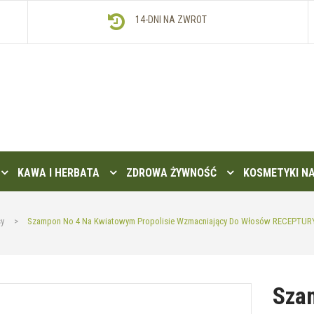
14-DNI NA ZWROT
KAWA I HERBATA
ZDROWA ŻYWNOŚĆ
KOSMETYKI N
y
>
Szampon No 4 Na Kwiatowym Propolisie Wzmacniający Do Włosów RECEPTURY
Sza