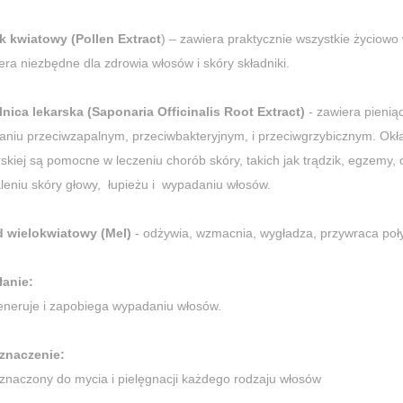
k kwiatowy (Pollen Extract
) – zawiera praktycznie wszystkie życiowo
era niezbędne dla zdrowia włosów i skóry składniki.
nica lekarska (Saponaria Officinalis Root Extract)
- zawiera pienią
łaniu przeciwzapalnym, przeciwbakteryjnym, i przeciwgrzybicznym. Okł
rskiej są pomocne w leczeniu chorób skóry, takich jak trądzik, egzemy,
leniu skóry głowy, łupieżu i wypadaniu włosów.
 wielokwiatowy (Mel)
- odżywia, wzmacnia, wygładza, przywraca poł
łanie:
neruje i zapobiega wypadaniu włosów.
znaczenie:
znaczony do mycia i pielęgnacji każdego rodzaju włosów