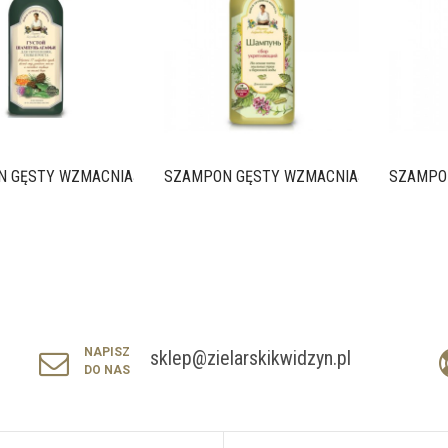
 GĘSTY WZMACNIAJĄCY DO...
SZAMPON GĘSTY WZMACNIAJĄCY DO...
SZAMPON
NAPISZ
sklep@zielarskikwidzyn.pl
DO NAS