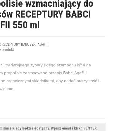
olisie wzmacniający do
sów RECEPTURY BABCI
FII 550 ml
:
RECEPTURY BABUSZKI AGAFII
 produkt
cji tradycyjnego syberyjskiego szamponu Nº 4 na
 propolisie zastosowano przepis Babci Agafii i
ono organicznymi składnikami, aby nadać puszystość i
 włosom.
 mnie kiedy będzie dostępny. Wpisz email i kliknij ENTER.