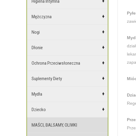
Higiena Intymna
Pyłe
Mężczyzna
zawi
Nogi
Mydl
dzia
Dłonie
leka
zapa
Ochrona Przeciwsłoneczna
Suplementy Diety
Miód
Mydła
Dzia
Rege
Dziecko
Prze
MAŚCI, BALSAMY, OLIWKI
Prze