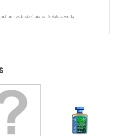
 ruchami wzbudzić pianę. Spłukać wodą.
s
SZAMPO