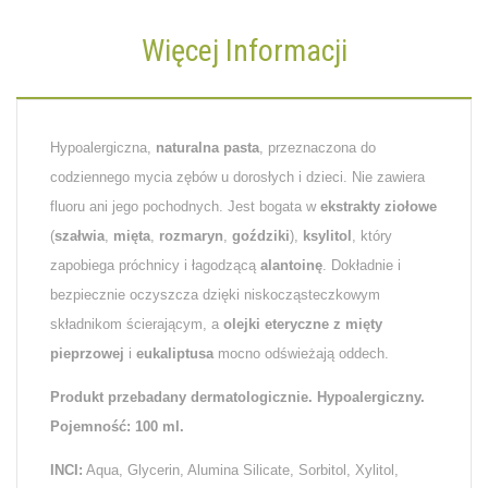
Więcej Informacji
Hypoalergiczna,
naturalna pasta
, przeznaczona do
codziennego mycia zębów u dorosłych i dzieci. Nie zawiera
fluoru ani jego pochodnych. Jest bogata w
ekstrakty ziołowe
(
szałwia
,
mięta
,
rozmaryn
,
goździki
),
ksylitol
, który
zapobiega próchnicy i łagodzącą
alantoinę
. Dokładnie i
bezpiecznie oczyszcza dzięki niskocząsteczkowym
składnikom ścierającym, a
olejki eteryczne z mięty
pieprzowej
i
eukaliptusa
mocno odświeżają oddech.
Produkt przebadany dermatologicznie. Hypoalergiczny.
Pojemność: 100 ml.
INCI:
Aqua, Glycerin, Alumina Silicate, Sorbitol, Xylitol,