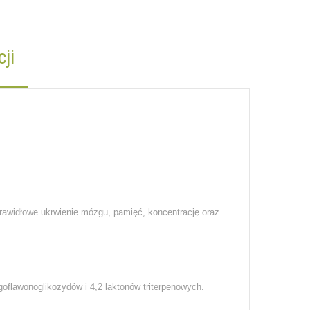
ji
rawidłowe ukrwienie mózgu, pamięć, koncentrację oraz
goflawonoglikozydów i 4,2 laktonów triterpenowych.