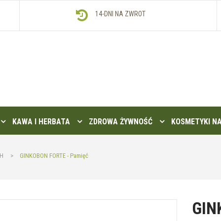
14-DNI NA ZWROT
KAWA I HERBATA
ZDROWA ŻYWNOŚĆ
KOSMETYKI N
CH
>
GINKOBON FORTE - Pamięć
GIN