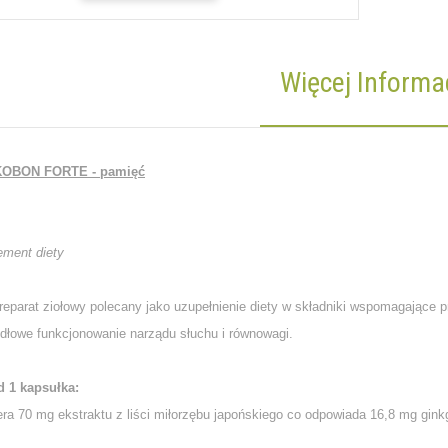
Więcej Informac
KOBON FORTE - pamięć
ement diety
arat ziołowy polecany jako uzupełnienie diety w składniki wspomagające p
idłowe funkcjonowanie narządu słuchu i równowagi.
d 1 kapsułka:
ra 70 mg ekstraktu z liści miłorzębu japońskiego co odpowiada 16,8 mg gink