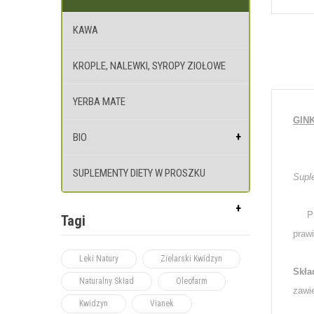
KAWA
KROPLE, NALEWKI, SYROPY ZIOŁOWE
YERBA MATE
GIN
BIO
SUPLEMENTY DIETY W PROSZKU
Supl
Prep
Tagi
praw
Leki Natury
Zielarski Kwidzyn
Skła
Naturalny Skład
Oleofarm
zawie
Kwidzyn
Vianek