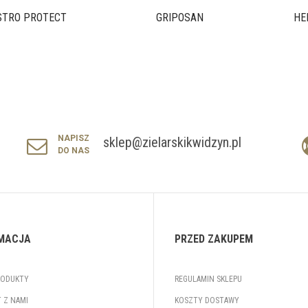
STRO PROTECT
GRIPOSAN
HE
NAPISZ
sklep@zielarskikwidzyn.pl
DO NAS
MACJA
PRZED ZAKUPEM
RODUKTY
REGULAMIN SKLEPU
 Z NAMI
KOSZTY DOSTAWY