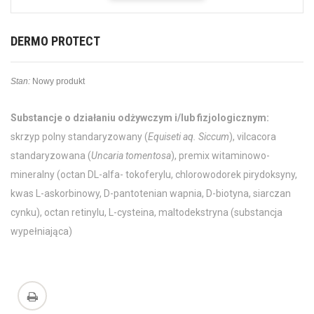
DERMO PROTECT
Stan:
Nowy produkt
Substancje o działaniu odżywczym i/lub fizjologicznym:
skrzyp polny standaryzowany (
Equiseti aq. Siccum
), vilcacora
standaryzowana (
Uncaria tomentosa
), premix witaminowo-
mineralny (octan DL-alfa- tokoferylu, chlorowodorek pirydoksyny,
kwas L-askorbinowy, D-pantotenian wapnia, D-biotyna, siarczan
cynku), octan retinylu, L-cysteina, maltodekstryna (substancja
wypełniająca)