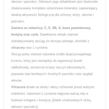
włosów i paznokci. Głównym jego składnikiem jest doskonale
zbalansowany kompleks witaminowo-mineralny zapewniający
idealną aktywność biologiczną dla ochrony skóry, włosów i
paznokci.
Zawiera on witaminy: C, E, B6, A, kwas pantotenowy,
biotynę oraz cynk.
Dopełnienie składu stanowi
standaryzowany wyciąg ze skrzypu polnego, ekstrakt z
vilcacory
oraz L-cysteina.
Skrzyp polny stanowi naturalne źródło bioprzyswajalnego
krzemu, który jest niezbędny do regeneracji tkanki
nabłonkowej, wzmacnia ściany naczyń włosowatych,
poprawia stan łamliwych i kruchych paznokci oraz wygląd
włosów.
Vilcacora
działa na skórę i włosy ochronnie przed wolnymi
rodnikami, natomiast L-cysteina odgrywa ważną rolę w
budowie kolagenu i keratyny (białek strukturalnych skóry,
włosów i paznokci).