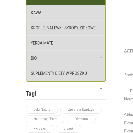
KAWA
KROPLE, NALEWKI, SYROPY ZIOŁOWE
YERBA MATE
ACTI
BIO
SUPLEMENTY DIETY W PROSZKU
Supl
Prep
Tagi
kier
Leki Natury
Zielarski Kwidzyn
Skła
Naturalny Skład
Oleofarm
Ekst
Kwidzyn
Vianek
Ekst