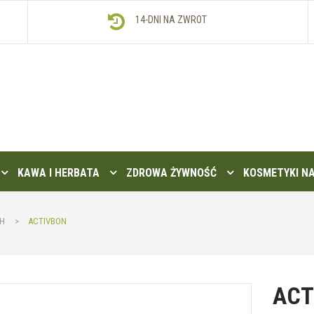
14-DNI NA ZWROT
KAWA I HERBATA
ZDROWA ŻYWNOŚĆ
KOSMETYKI N
CH
>
ACTIVBON
ACT