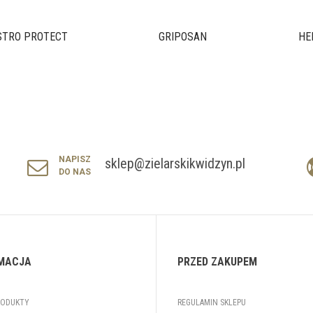
STRO PROTECT
GRIPOSAN
HE
NAPISZ
sklep@zielarskikwidzyn.pl
DO NAS
MACJA
PRZED ZAKUPEM
RODUKTY
REGULAMIN SKLEPU