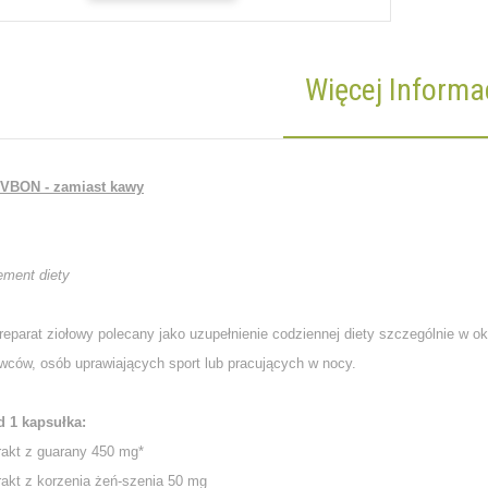
Więcej Informac
VBON - zamiast kawy
ement diety
arat ziołowy polecany jako uzupełnienie codziennej diety szczególnie w ok
owców, osób uprawiających sport lub pracujących w nocy.
d 1 kapsułka:
rakt z guarany 450 mg*
rakt z korzenia żeń-szenia 50 mg