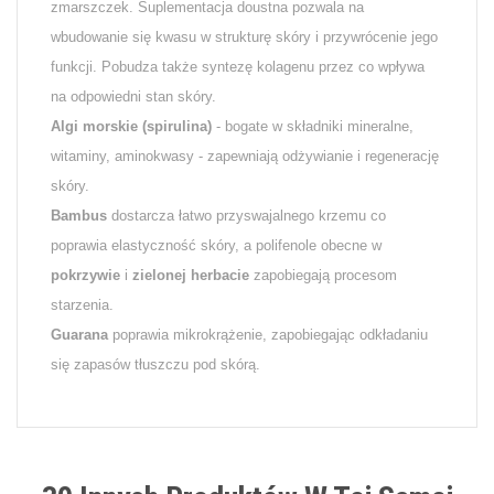
zmarszczek. Suplementacja doustna pozwala na
wbudowanie się kwasu w strukturę skóry i przywrócenie jego
funkcji. Pobudza także syntezę kolagenu przez co wpływa
na odpowiedni stan skóry.
Algi morskie (spirulina)
- bogate w składniki mineralne,
witaminy, aminokwasy - zapewniają odżywianie i regenerację
skóry.
Bambus
dostarcza łatwo przyswajalnego krzemu co
poprawia elastyczność skóry, a polifenole obecne w
pokrzywie
i
zielonej herbacie
zapobiegają procesom
starzenia.
Guarana
poprawia mikrokrążenie, zapobiegając odkładaniu
się zapasów tłuszczu pod skórą.