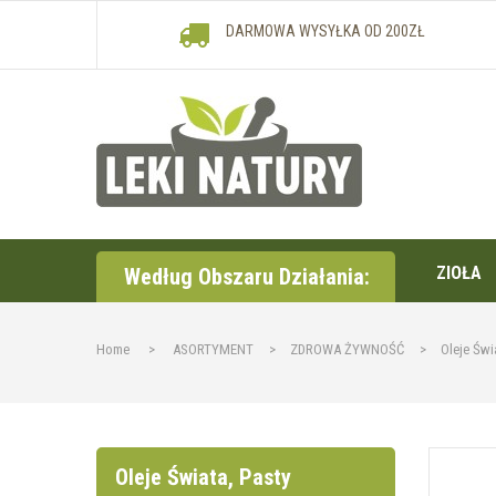
DARMOWA WYSYŁKA OD 200ZŁ
ZIOŁA
Według Obszaru Działania:
Home
>
ASORTYMENT
>
ZDROWA ŻYWNOŚĆ
>
Oleje Świ
Oleje Świata, Pasty