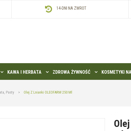
14-DNI NA ZWROT
KAWA I HERBATA
ZDROWA ŻYWNOŚĆ
KOSMETYKI N
ata, Pasty
>
Olej Z Lnianki OLEOFARM 250 Ml
Olej