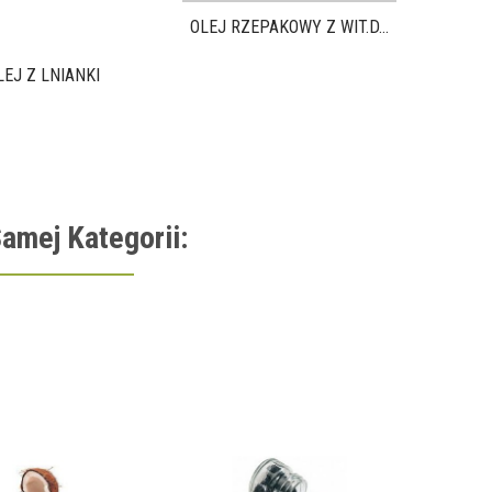
OLEJ RZEPAKOWY Z WIT.D...
LEJ Z LNIANKI
amej Kategorii:
OLEJ AR