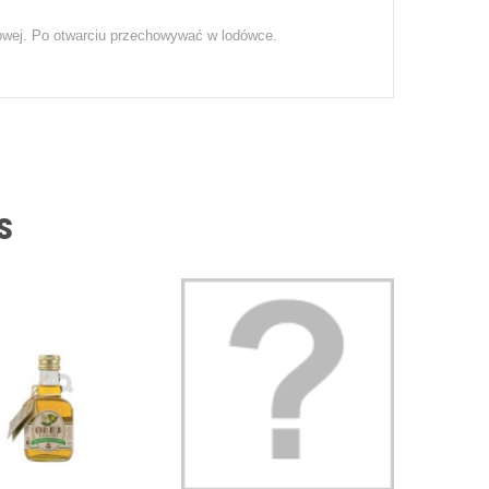
owej. Po otwarciu przechowywać w lodówce.
s
OLEJ Z