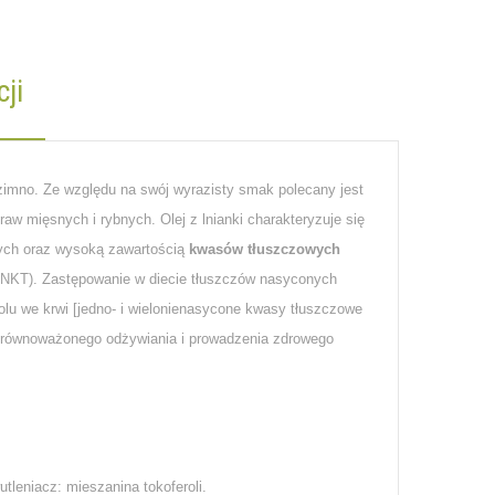
ji
 zimno. Ze względu na swój wyrazisty smak polecany jest
w mięsnych i rybnych. Olej z lnianki charakteryzuje się
ych oraz wysoką zawartością
kwasów tłuszczowych
NKT). Zastępowanie w diecie tłuszczów nasyconych
u we krwi [jedno- i wielonienasycone kwasy tłuszczowe
zrównoważonego odżywiania i prowadzenia zdrowego
utleniacz: mieszanina tokoferoli.