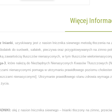
Więcej Informac
z lnianki
, uzyskiwany jest z nasion lnicznika siewnego metodą tłoczenia na
 dodatek do surówek, sałatek, pieczywa oraz przygotowywanych na zimno potra
ką zawartością tłuszczów nienasyconych, w tym tłuszczów wielonienasycon
ga-3
, które należą do Niezbędnych Nienasyconych Kwasów Tłuszczowych (N
zczami nienasyconymi pomaga w utrzymaniu prawidłowego poziomu cholesterol
łuszczami nienasyconymi]. Utrzymanie prawidłowego stanu zdrowia wymaga 
 życia.
ADNIKI:
olej z nasion lnicznika siewnego – lnianki tłoczony na zimno, przeciw