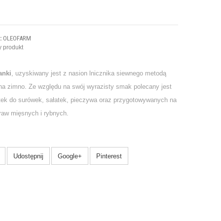
:
OLEOFARM
 produkt
anki
, uzyskiwany jest z nasion lnicznika siewnego metodą
 na zimno. Ze względu na swój wyrazisty smak polecany jest
tek do surówek, sałatek, pieczywa oraz przygotowywanych na
raw mięsnych i rybnych.
Udostępnij
Google+
Pinterest