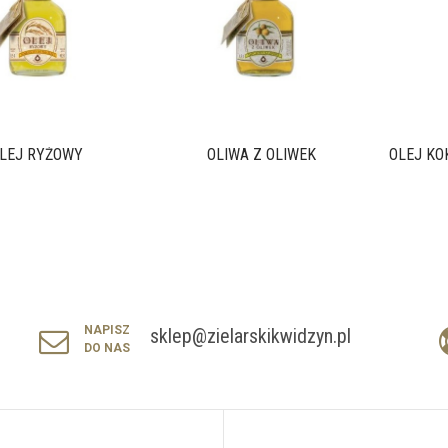
LEJ RYŻOWY
OLIWA Z OLIWEK
OLEJ KO
NAPISZ
sklep@zielarskikwidzyn.pl
DO NAS