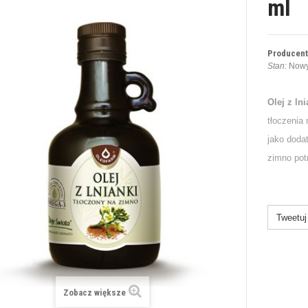
ml
Producent
Stan:
Nowy
Olej z lni
tłoczenia
jako doda
zimno pot
Tweetuj
Zobacz większe