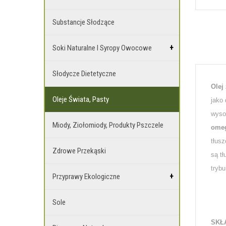
Substancje Słodzące
Soki Naturalne I Syropy Owocowe
Słodycze Dietetyczne
Olej 
Oleje Świata, Pasty
jako
wyso
Miody, Ziołomiody, Produkty Pszczele
ome
tłus
Zdrowe Przekąski
są t
trybu
Przyprawy Ekologiczne
Sole
SKŁ