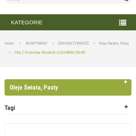
KATEGORIE
Home
>
ASORTYMENT
>
ZDROWA ŻYWNOŚĆ
>
Oleje Świata, Pasty
>
Olej Z Orzechów Włoskich OLEOFARM 250 Ml
Oleje Świata, Pasty
Tagi