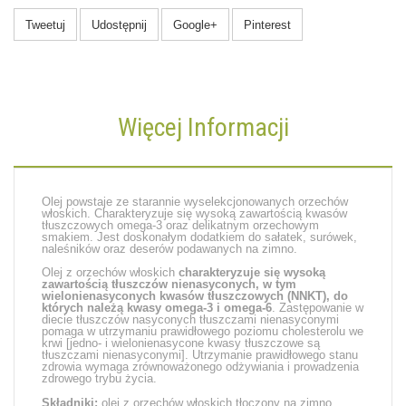
Tweetuj
Udostępnij
Google+
Pinterest
Więcej Informacji
Olej powstaje ze starannie wyselekcjonowanych orzechów
włoskich. Charakteryzuje się wysoką zawartością kwasów
tłuszczowych omega-3 oraz delikatnym orzechowym
smakiem. Jest doskonałym dodatkiem do sałatek, surówek,
naleśników oraz deserów podawanych na zimno.
Olej z orzechów włoskich
charakteryzuje się wysoką
zawartością tłuszczów nienasyconych, w tym
wielonienasyconych kwasów tłuszczowych (NNKT), do
których należą kwasy omega-3 i omega-6
. Zastępowanie w
diecie tłuszczów nasyconych tłuszczami nienasyconymi
pomaga w utrzymaniu prawidłowego poziomu cholesterolu we
krwi [jedno- i wielonienasycone kwasy tłuszczowe są
tłuszczami nienasyconymi]. Utrzymanie prawidłowego stanu
zdrowia wymaga zrównoważonego odżywiania i prowadzenia
zdrowego trybu życia.
Składniki:
olej z orzechów włoskich tłoczony na zimno,