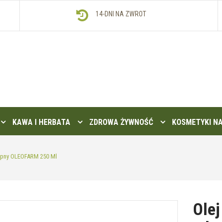
14-DNI NA ZWROT
KAWA I HERBATA
ZDROWA ŻYWNOŚĆ
KOSMETYKI N
opny OLEOFARM 250 Ml
Ole