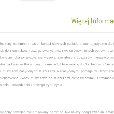
Więcej Informac
 tłoczony na zimno z nasion konopi siewnych posiada charakterystyczne dla 
tek do ziemniaków, kasz, gotowanych warzyw, surówek i innych potraw na zi
 konopny charakteryzuje się wysoką zawartością tłuszczów nienasycony
rtością kwasów tłuszczowych omega-3, które należą do Niezbędnych Nie
ie tłuszczów nasyconych tłuszczami nienasyconymi pomaga w utrzymaniu 
onienasycone kwasy tłuszczowe są tłuszczami nienasyconymi]. Utrzyman
wiania i prowadzenia zdrowego trybu życia.
 konopny powinien być stosowany na zimno. Nie należy podgrzewać ani smaż