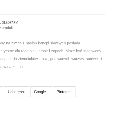
:
OLEOFARM
 produkt
zony na zimno z nasion konopi siewnych posiada
ystyczne dla tego oleju smak i zapach. Może być stosowany
 dodatek do ziemniaków, kasz, gotowanych warzyw, surówek i
traw na zimno.
Udostępnij
Google+
Pinterest