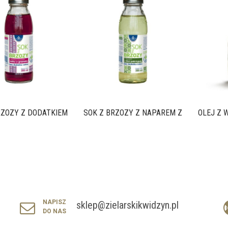
ZOZY Z DODATKIEM...
SOK Z BRZOZY Z NAPAREM Z LIŚCI...
OLEJ Z 
NAPISZ
sklep@zielarskikwidzyn.pl
DO NAS