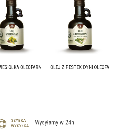
OLEJ Z 
WIESIOŁKA OLEOFARM 250 ML
OLEJ Z PESTEK DYNI OLEOFARM 500 ML
SZYBKA
Wysyłamy w 24h
WYSYŁKA