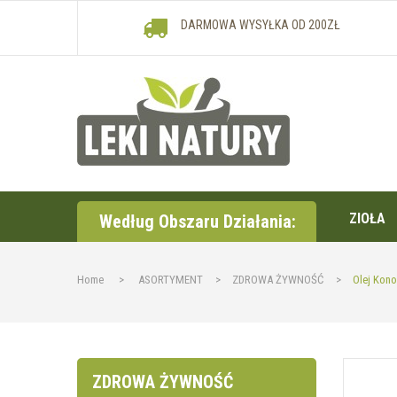
DARMOWA WYSYŁKA OD 200ZŁ
ZIOŁA
Według Obszaru Działania:
Home
>
ASORTYMENT
>
ZDROWA ŻYWNOŚĆ
>
Olej Kon
ZDROWA ŻYWNOŚĆ