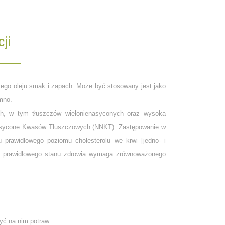
ji
tego oleju smak i zapach. Może być stosowany jest jako
mno.
ch, w tym tłuszczów wielonienasyconych oraz wysoką
nasycone Kwasów Tłuszczowych (NNKT). Zastępowanie w
prawidłowego poziomu cholesterolu we krwi [jedno- i
ie prawidłowego stanu zdrowia wymaga zrównoważonego
yć na nim potraw.