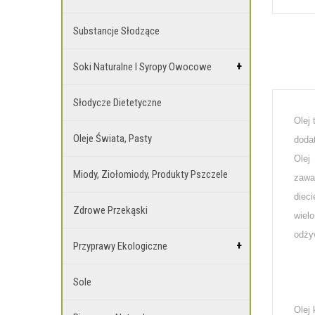
Substancje Słodzące
Soki Naturalne I Syropy Owocowe
Słodycze Dietetyczne
Olej
Oleje Świata, Pasty
doda
Olej
Miody, Ziołomiody, Produkty Pszczele
zawa
diec
Zdrowe Przekąski
wiel
odży
Przyprawy Ekologiczne
Sole
Olej