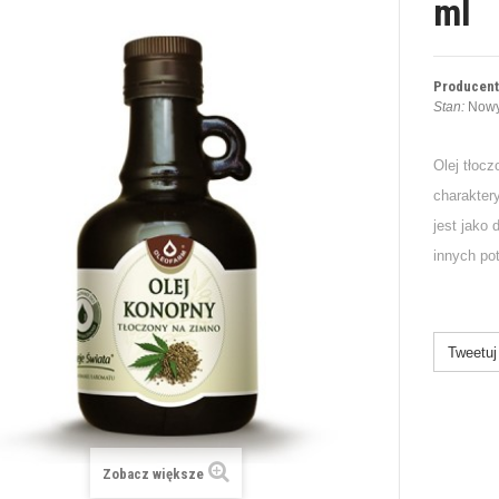
ml
Producent
Stan:
Nowy
Olej tłoc
charakter
jest jako
innych po
Tweetuj
Zobacz większe