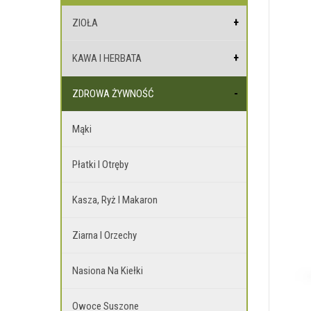
ZIOŁA
KAWA I HERBATA
ZDROWA ŻYWNOŚĆ
Mąki
Płatki I Otręby
Kasza, Ryż I Makaron
Ziarna I Orzechy
Nasiona Na Kiełki
Owoce Suszone