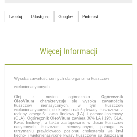
Tweetuj
Udostępnij
Google+
Pinterest
Więcej Informacji
Wysoka zawartość cennych dla organizmu tłuszczów
wielonienasyconych
Olej z nasion ogórecznika
Ogórecznik
OleoVitum
charakteryzuje się wysoką zawartością
tłuszczów nienasyconych, w tym tłuszczów
wielonienasyconych, do których należą kwasy tłuszczowe z
rodziny omega-6: kwas linolowy (LA) i gamma-linolenowy
(GLA).
Ogórecznik OleoVitum
zawiera 36% LA i 19% GLA.
*
Kwas linolowy
, a także zastępowanie w diecie tłuszczów
nasyconych tłuszczami nienasyconymi, pomaga w
utrzymaniu prawidłowego poziomu cholesterolu we krwi
[jedno- i wielonienasycone kwasy tłuszczowe są tłuszczami