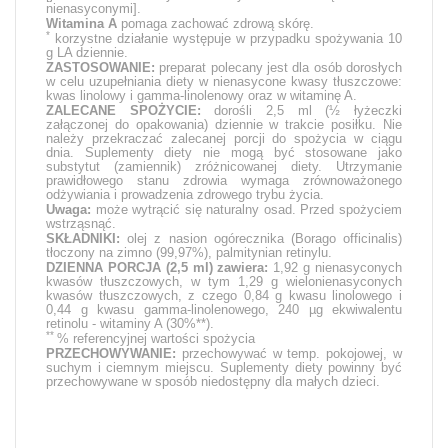
nienasyconymi].
Witamina A
pomaga zachować zdrową skórę.
*
korzystne działanie występuje w przypadku spożywania 10
g LA dziennie.
ZASTOSOWANIE:
preparat polecany jest dla osób dorosłych
w celu uzupełniania diety w nienasycone kwasy tłuszczowe:
kwas linolowy i gamma-linolenowy oraz w witaminę A.
ZALECANE SPOŻYCIE:
dorośli 2,5 ml (½ łyżeczki
załączonej do opakowania) dziennie w trakcie posiłku. Nie
należy przekraczać zalecanej porcji do spożycia w ciągu
dnia. Suplementy diety nie mogą być stosowane jako
substytut (zamiennik) zróżnicowanej diety. Utrzymanie
prawidłowego stanu zdrowia wymaga zrównoważonego
odżywiania i prowadzenia zdrowego trybu życia.
Uwaga:
może wytrącić się naturalny osad. Przed spożyciem
wstrząsnąć.
SKŁADNIKI:
olej z nasion ogórecznika (
Borago officinalis
)
tłoczony na zimno (99,97%), palmitynian retinylu.
DZIENNA PORCJA (2,5 ml) zawiera:
1,92 g nienasyconych
kwasów tłuszczowych, w tym 1,29 g wielonienasyconych
kwasów tłuszczowych, z czego 0,84 g kwasu linolowego i
0,44 g kwasu gamma-linolenowego, 240 µg ekwiwalentu
retinolu - witaminy A (30%**).
**
% referencyjnej wartości spożycia
PRZECHOWYWANIE:
przechowywać w temp. pokojowej, w
suchym i ciemnym miejscu. Suplementy diety powinny być
przechowywane w sposób niedostępny dla małych dzieci.