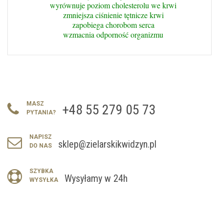
wyrównuje poziom cholesterolu we krwi
zmniejsza ciśnienie tętnicze krwi
zapobiega chorobom serca
wzmacnia odporność organizmu
MASZ
+48 55 279 05 73
PYTANIA?
NAPISZ
sklep@zielarskikwidzyn.pl
DO NAS
SZYBKA
Wysyłamy w 24h
WYSYŁKA