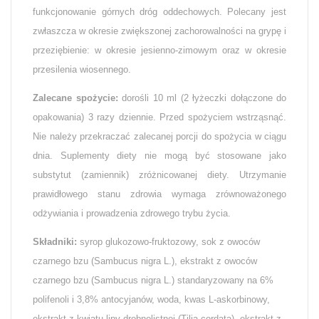
funkcjonowanie górnych dróg oddechowych. Polecany jest
zwłaszcza w okresie zwiększonej zachorowalności na grypę i
przeziębienie: w okresie jesienno-zimowym oraz w okresie
przesilenia wiosennego.
Zalecane spożycie:
dorośli 10 ml (2 łyżeczki dołączone do
opakowania) 3 razy dziennie. Przed spożyciem wstrząsnąć.
Nie należy przekraczać zalecanej porcji do spożycia w ciągu
dnia. Suplementy diety nie mogą być stosowane jako
substytut (zamiennik) zróżnicowanej diety. Utrzymanie
prawidłowego stanu zdrowia wymaga zrównoważonego
odżywiania i prowadzenia zdrowego trybu życia.
Składniki:
syrop glukozowo-fruktozowy, sok z owoców
czarnego bzu (
Sambucus nigra
L.), ekstrakt z owoców
czarnego bzu (
Sambucus nigra
L.) standaryzowany na 6%
polifenoli i 3,8% antocyjanów, woda, kwas L-askorbinowy,
ekstrakt z kwiatu lipy drobnolistnej (
Tilia cordata
), ekstrakt z