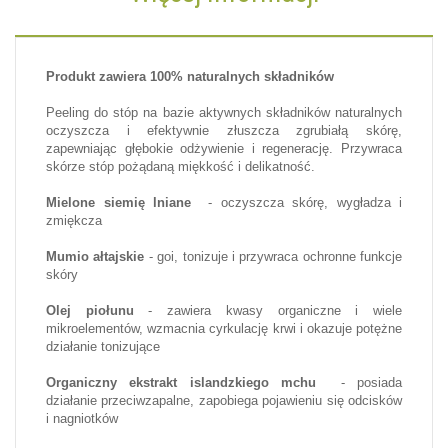
Produkt zawiera 100% naturalnych składników
Peeling do stóp na bazie aktywnych składników naturalnych
oczyszcza i efektywnie złuszcza zgrubiałą skórę,
zapewniając głębokie odżywienie i regenerację. Przywraca
skórze stóp pożądaną miękkość i delikatność.
Mielone siemię lniane
- oczyszcza skórę, wygładza i
zmiękcza
Mumio ałtajskie
- goi, tonizuje i przywraca ochronne funkcje
skóry
Olej piołunu
- zawiera kwasy organiczne i wiele
mikroelementów, wzmacnia cyrkulację krwi i okazuje potężne
działanie tonizujące
Organiczny ekstrakt islandzkiego mchu
- posiada
działanie przeciwzapalne, zapobiega pojawieniu się odcisków
i nagniotków