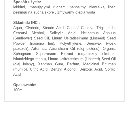
Sposób użycia:
lekkimi, masującymi ruchami nanosimy niewielką ilość
peelingu na suchą skórę , zmywamy ciepłą wodą
Składniki INCI:
Aqua, Glycerin, Stearic Acid, Capric/ Caprilyc Trigliceride,
Cetearyl Alcohol, Salicylic Acid, Helianthus Annuus
(Sunflower) Seed Oil, Linum Usitatissimum (Linseed) Seed
Powder (nasiona lnu), Polyethylene, Beeswax (wosk
pszczeli), Artemisia Absinthium Oil (olej piołunu), Organic
Sphagnum Squarrosum Extract (organiczny ekstrakt
islandzkiego mchu), Linum Usitatissimum (Linseed) Seed Oil
(olej lniany), Xanthan Gum, Parfum, Medicinal Bitumen
(mumio), Citric Acid, Benzyl Alcohol, Benzoic Acid, Sorbic
Acid
Opakowanie:
100ml