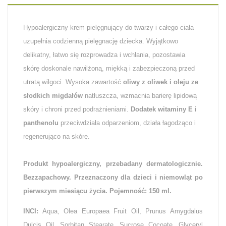
Hypoalergiczny krem pielęgnujący do twarzy i całego ciała
uzupełnia codzienną pielęgnację dziecka. Wyjątkowo
delikatny, łatwo się rozprowadza i wchłania, pozostawia
skórę doskonale nawilżoną, miękką i zabezpieczoną przed
utratą wilgoci. Wysoka zawartość
oliwy z oliwek i oleju ze
słodkich migdałów
natłuszcza, wzmacnia barierę lipidową
skóry i chroni przed podrażnieniami.
Dodatek witaminy E i
panthenolu
przeciwdziała odparzeniom, działa łagodząco i
regenerująco na skórę.
Produkt hypoalergiczny, przebadany dermatologicznie.
Bezzapachowy. Przeznaczony dla dzieci i niemowląt po
pierwszym miesiącu życia. Pojemność: 150 ml.
INCI:
Aqua, Olea Europaea Fruit Oil, Prunus Amygdalus
Dulcis Oil, Sorbitan Stearate, Sucrose Cocoate, Glyceryl