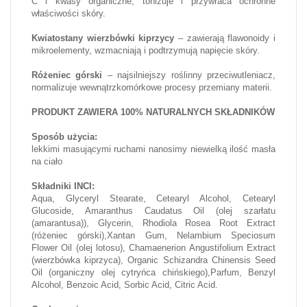
C i kwasy organiczne, tonizuje i przywraca ochronne
właściwości skóry.
Kwiatostany wierzbówki kiprzycy
– zawierają flawonoidy i
mikroelementy, wzmacniają i podtrzymują napięcie skóry.
Różeniec górski
– najsilniejszy roślinny przeciwutleniacz,
normalizuje wewnątrzkomórkowe procesy przemiany materii.
PRODUKT ZAWIERA 100% NATURALNYCH SKŁADNIKÓW
Sposób użycia:
lekkimi masującymi ruchami nanosimy niewielką ilość masła
na ciało
Składniki INCI:
Aqua, Glyceryl Stearate, Cetearyl Alcohol, Cetearyl
Glucoside, Amaranthus Caudatus Oil (olej szarłatu
(amarantusa)), Glycerin, Rhodiola Rosea Root Extract
(różeniec górski),Xantan Gum, Nelambium Speciosum
Flower Oil (olej lotosu), Chamaenerion Angustifolium Extract
(wierzbówka kiprzyca), Organic Schizandra Chinensis Seed
Oil (organiczny olej cytryńca chińskiego),Parfum, Benzyl
Alcohol, Benzoic Acid, Sorbic Acid, Citric Acid.