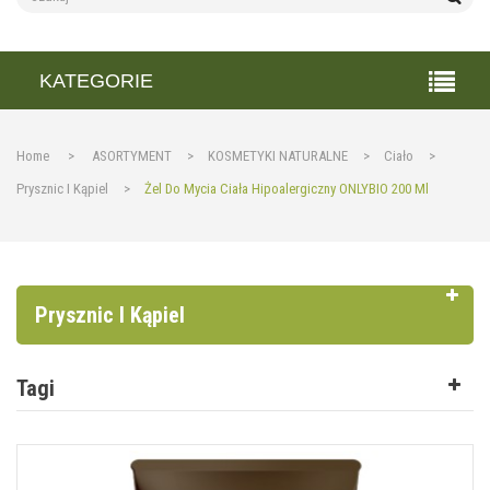
KATEGORIE
Home
>
ASORTYMENT
>
KOSMETYKI NATURALNE
>
Ciało
>
Prysznic I Kąpiel
>
Żel Do Mycia Ciała Hipoalergiczny ONLYBIO 200 Ml
Prysznic I Kąpiel
Tagi