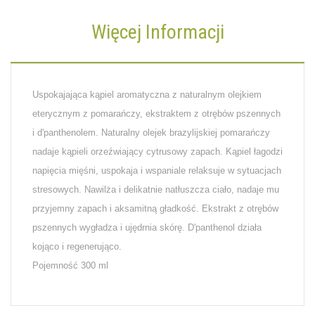
Więcej Informacji
Uspokajająca kąpiel aromatyczna z naturalnym olejkiem
eterycznym z pomarańczy, ekstraktem z otrębów pszennych
i d'panthenolem. Naturalny olejek brazylijskiej pomarańczy
nadaje kąpieli orzeźwiający cytrusowy zapach. Kąpiel łagodzi
napięcia mięśni, uspokaja i wspaniale relaksuje w sytuacjach
stresowych. Nawilża i delikatnie natłuszcza ciało, nadaje mu
przyjemny zapach i aksamitną gładkość. Ekstrakt z otrębów
pszennych wygładza i ujędrnia skórę. D'panthenol działa
kojąco i regenerująco.
Pojemność 300 ml