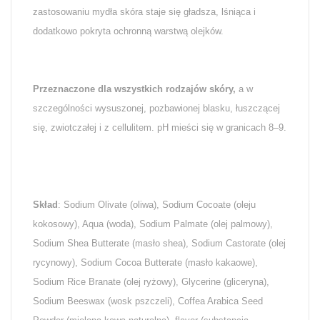
zastosowaniu mydła skóra staje się gładsza, lśniąca i
dodatkowo pokryta ochronną warstwą olejków.
Przeznaczone dla wszystkich rodzajów skóry,
a w
szczególności wysuszonej, pozbawionej blasku, łuszczącej
się, zwiotczałej i z cellulitem. pH mieści się w granicach 8–9.
Skład
: Sodium Olivate (oliwa), Sodium Cocoate (oleju
kokosowy), Aqua (woda), Sodium Palmate (olej palmowy),
Sodium Shea Butterate (masło shea), Sodium Castorate (olej
rycynowy), Sodium Cocoa Butterate (masło kakaowe),
Sodium Rice Branate (olej ryżowy), Glycerine (gliceryna),
Sodium Beeswax (wosk pszczeli), Coffea Arabica Seed