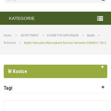
KATEGORIE
Home
>
ASORTYMENT
>
KOSMETYKI NATURALNE
>
Mydła
>
W Kostce
>
Mydło Naturalne Wykonywane Ręcznie Owsianka SANBIOS 100 G
W Kostce
Tagi