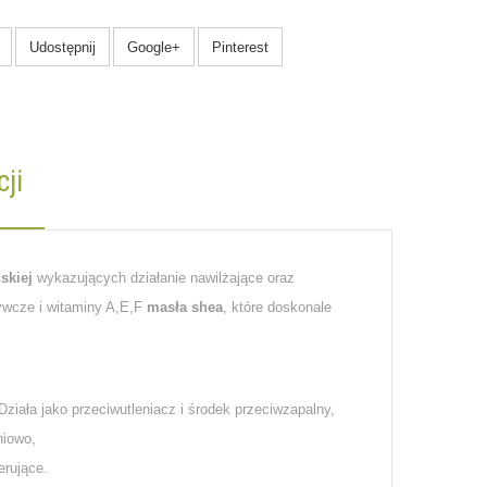
Udostępnij
Google+
Pinterest
ji
skiej
wykazujących działanie nawilżające oraz
żywcze i witaminy A,E,F
masła shea
, które doskonale
Działa jako przeciwutleniacz i środek przeciwzapalny,
niowo,
erujące.