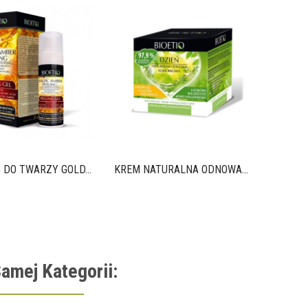
KREM NA
 DO TWARZY GOLD...
KREM NATURALNA ODNOWA...
amej Kategorii: