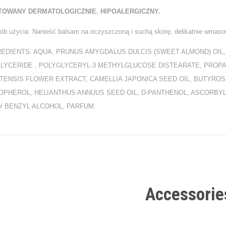
TOWANY DERMATOLOGICZNIE. HIPOALERGICZNY.
ób użycia: Nanieść balsam na oczyszczoną i suchą skórę, delikatnie wmas
REDIENTS: AQUA, PRUNUS AMYGDALUS DULCIS (SWEET ALMOND) OIL,
GLYCERIDE , POLYGLYCERYL-3 METHYLGLUCOSE DISTEARATE, PROPA
ITENSIS FLOWER EXTRACT, CAMELLIA JAPONICA SEED OIL, BUTYROS
OPHEROL, HELIANTHUS ANNUUS SEED OIL, D-PANTHENOL, ASCORBY
D/ BENZYL ALCOHOL, PARFUM.
Accessorie