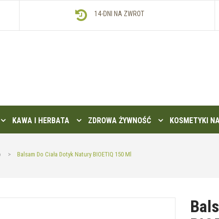
14-DNI NA ZWROT
KAWA I HERBATA
ZDROWA ŻYWNOŚĆ
KOSMETYKI N
o
>
Balsam Do Ciała Dotyk Natury BIOETIQ 150 Ml
Bals