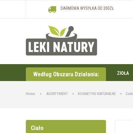
DARMOWA WYSYŁKA OD 200ZŁ
ZIOŁA
Według Obszaru Działania:
Home
>
ASORTYMENT
>
KOSMETYKI NATURALNE
>
Ciał
Ciało