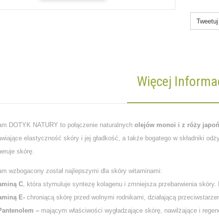
Tweetuj
Więcej Informac
am DOTYK NATURY to połączenie naturalnych
olejów monoi i z róży japoń
awiające elastyczność skóry i jej gładkość, a także bogatego w składniki od
eruje skórę.
am wzbogacony został najlepszymi dla skóry witaminami:
aminą C
, która stymuluje syntezę kolagenu i zmniejsza przebarwienia skóry. 
aminą E-
chroniącą skórę przed wolnymi rodnikami, działającą przeciwstarze
Pantenolem –
mającym właściwości wygładzające skórę, nawilżające i regen