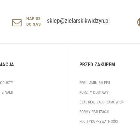
NAPISZ
sklep@zielarskikwidzyn.pl
DO NAS
MACJA
PRZED ZAKUPEM
RODUKTY
REGULAMIN SKLEPU
 Z NAMI
KOSZTY DOSTAWY
CZAS REALIZACJI ZAMÓWIEŃ
FORMY REALIZACJI
POLITYKA PRYWATNOŚCI