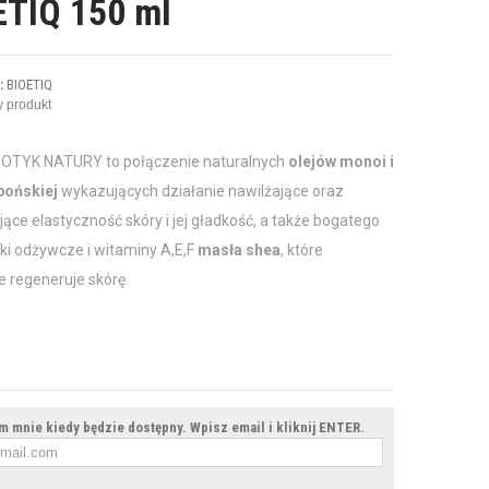
ETIQ 150 ml
:
BIOETIQ
 produkt
OTYK NATURY to połączenie naturalnych
olejów monoi i
apońskiej
wykazujących działanie nawilżające oraz
ące elastyczność skóry i jej gładkość, a także bogatego
ki odżywcze i witaminy A,E,F
masła shea
, które
 regeneruje skórę.
 mnie kiedy będzie dostępny. Wpisz email i kliknij ENTER.