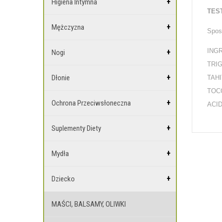
Higiena Intymna
TES
Mężczyzna
Spos
ING
Nogi
TRI
Dłonie
TAH
TOC
Ochrona Przeciwsłoneczna
ACI
Suplementy Diety
Mydła
Dziecko
MAŚCI, BALSAMY, OLIWKI