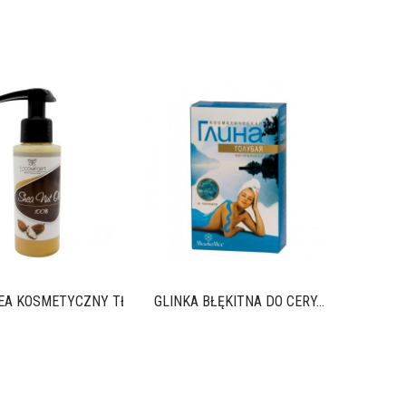
GLINKA 
EA KOSMETYCZNY TŁOCZONY...
GLINKA BŁĘKITNA DO CERY...