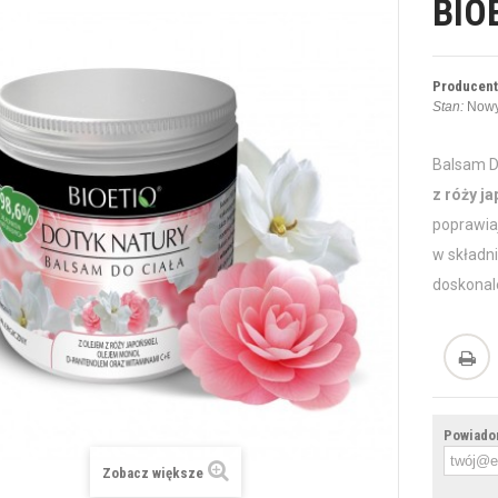
BIO
Producent
Stan:
Nowy
Balsam D
z róży j
poprawiaj
w składni
doskonale
Powiadom
Zobacz większe