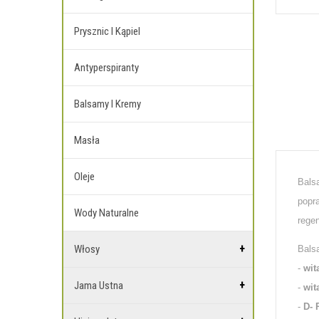
Prysznic I Kąpiel
Antyperspiranty
Balsamy I Kremy
Masła
Oleje
Bals
popr
Wody Naturalne
regen
Włosy
Bals
-
wit
Jama Ustna
-
wit
-
D- 