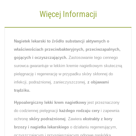
Więcej Informacji
Nagietek lekarski to źródło substancji aktywnych o
właściwościach przeciwbakteryjnych, przeciwzapalnych,
gojących i oczyszczających.
Zastosowanie tego cennego
surowca gwarantuje w lekkim kremie nagietkowym skuteczną
pielęgnację i regenerację w przypadku skóry skłonnej do
infekcji, podrażnionej, zanieczyszczonej,
z objawami
trądziku.
Hypoalergiczny lekki krem nagietkowy
jest przeznaczony
do codziennej pielęgnacji
każdego rodzaju cery
i zapewnia
ochronę
skóry podrażnionej
. Zawiera
ekstrakty z kory
brzozy i nagietka lekarskiego
o działaniu regenerującym,
oczyszczającym i przyspieszającym odnowę naskórka.