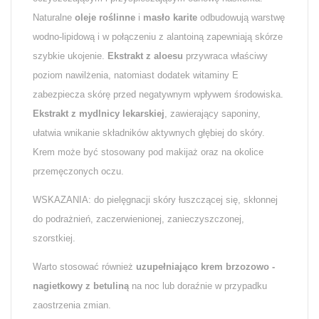
Naturalne
oleje roślinne
i
masło karite
odbudowują warstwę
wodno-lipidową i w połączeniu z alantoiną zapewniają skórze
szybkie ukojenie.
Ekstrakt z aloesu
przywraca właściwy
poziom nawilżenia, natomiast dodatek witaminy E
zabezpiecza skórę przed negatywnym wpływem środowiska.
Ekstrakt z mydlnicy lekarskiej
, zawierający saponiny,
ułatwia wnikanie składników aktywnych głębiej do skóry.
Krem może być stosowany pod makijaż oraz na okolice
przemęczonych oczu.
WSKAZANIA: do pielęgnacji skóry łuszczącej się, skłonnej
do podrażnień, zaczerwienionej, zanieczyszczonej,
szorstkiej.
Warto stosować również
uzupełniająco krem brzozowo -
nagietkowy z betuliną
na noc lub doraźnie w przypadku
zaostrzenia zmian.