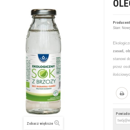
OLE
Producent
Stan:
Nowy
Ekologicz
zasad, ob
stanowi d
przez oso
ilościowy
Powiadom
Zobacz większe