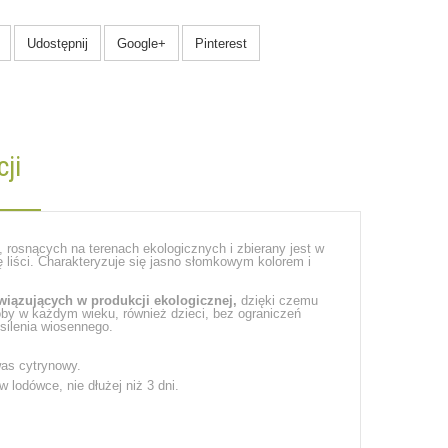
Udostępnij
Google+
Pinterest
ji
rosnących na terenach ekologicznych i zbierany jest w
ę liści. Charakteryzuje się jasno słomkowym kolorem i
wiązujących w produkcji ekologicznej,
dzięki czemu
oby w każdym wieku, również dzieci, bez ograniczeń
silenia wiosennego.
was cytrynowy.
lodówce, nie dłużej niż 3 dni.