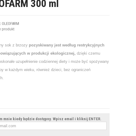
OFARM 300 ml
:
OLEOFARM
 produkt
ny sok z brzozy
pozyskiwany jest według restrykcyjnych
owiązujących w produkcji ekologicznej,
dzięki czemu
oskonałe uzupełnienie codziennej diety i może być spożywany
by w każdym wieku, również dzieci, bez ograniczeń
ch.
 mnie kiedy będzie dostępny. Wpisz email i kliknij ENTER.