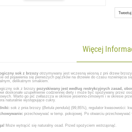
Tweetuj
Więcej Informac
ogiczny sok z brzozy
otrzymywany jest wczesną wiosną z pni drzew brzozy, 
ie od pojawienia się pierwszych pączków na drzewie do czasu rozwinięcia si
ralnym, delikatnym smakiem.
ogiczny sok z brzozy
pozyskiwany jest według restrykcyjnych zasad, obo
owi doskonałe uzupełnienie codziennej diety i może być spożywany przez os
ciowych. Warto go pić zwłaszcza w okresie jesienno-zimowym i w okresie prze
ra naturalnie występujące cukry.
dniki:
sok z pnia brzozy (
Betula pendula
) (99,85%), regulator kwasowości: k
chowywanie:
przechowywać w temp. pokojowej. Po otwarciu przechowywać w 
a!
Może wytrącić się naturalny osad. Przed spożyciem wstrząsnąć.