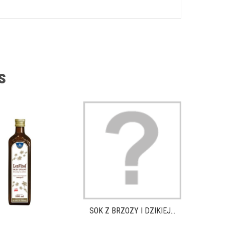
s
MYDLO 
SOK Z BRZOZY I DZIKIEJ...