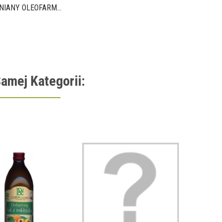
NIANY OLEOFARM...
amej Kategorii:
SOK NAT