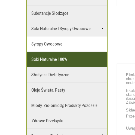
Substancje Słodzące
Soki Naturalne I Syropy Owocowe
Syropy Owocowe
Soki Naturalne 100%
Słodycze Dietetyczne
Ekol
okres
neut
Oleje Świata, Pasty
Ekol
stan
iloś
Zawie
Miody, Ziołomiody, Produkty Pszczele
Skła
Prze
Zdrowe Przekąski
Uwag