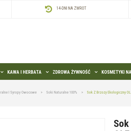
14-DNI NA ZWROT
KAWA I HERBATA
ZDROWA ŻYWNOŚĆ
KOSMETYKI N
uralne I Syropy Owocowe
>
Soki Naturalne 100%
>
Sok Z Brzozy Ekologiczny O
Sok 