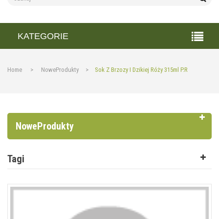
KATEGORIE
Home
>
NoweProdukty
>
Sok Z Brzozy I Dzikiej Róży 315ml P.R
NoweProdukty
Tagi