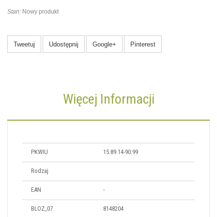
Stan:
Nowy produkt
Tweetuj
Udostępnij
Google+
Pinterest
Więcej Informacji
PKWIU
15.89.14-90.99
Rodzaj
EAN
-
BLOZ_07
8148204