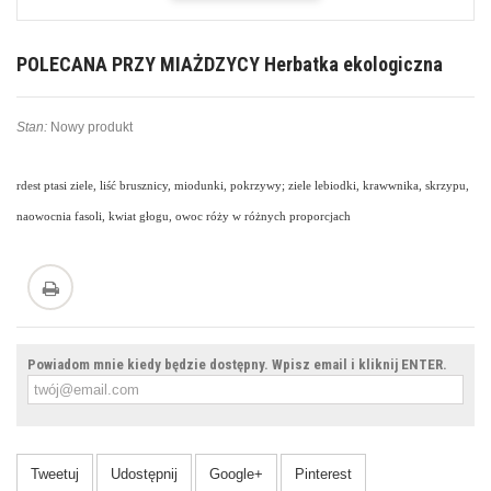
POLECANA PRZY MIAŻDZYCY Herbatka ekologiczna
Stan:
Nowy produkt
rdest ptasi ziele, liść brusznicy, miodunki, pokrzywy; ziele lebiodki, krawwnika, skrzypu, 
naowocnia fasoli, kwiat głogu, owoc róży w różnych proporcjach
Powiadom mnie kiedy będzie dostępny. Wpisz email i kliknij ENTER.
Tweetuj
Udostępnij
Google+
Pinterest