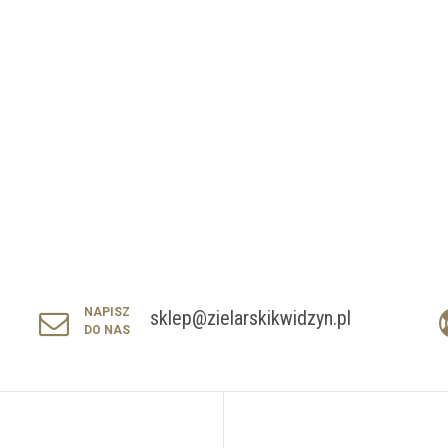
NAPISZ
sklep@zielarskikwidzyn.pl
DO NAS