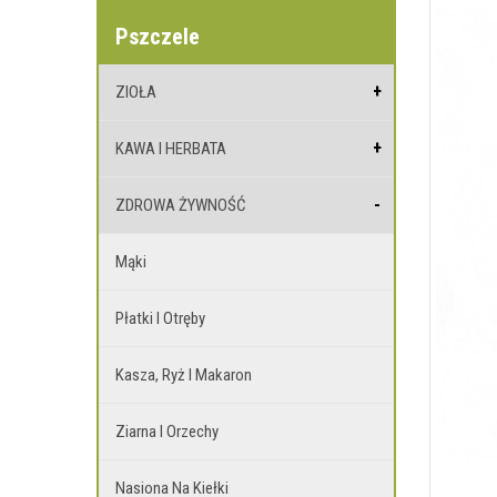
Pszczele
ZIOŁA
KAWA I HERBATA
ZDROWA ŻYWNOŚĆ
Mąki
Płatki I Otręby
Kasza, Ryż I Makaron
Ziarna I Orzechy
Nasiona Na Kiełki