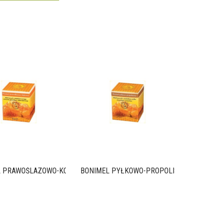
BONIME
L PRAWOŚLAZOWO-KOPROWY
BONIMEL PYŁKOWO-PROPOLISOWY