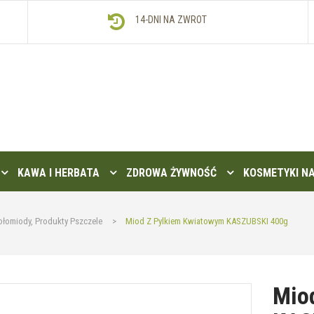
14-DNI NA ZWROT
KAWA I HERBATA
ZDROWA ŻYWNOŚĆ
KOSMETYKI N
ołomiody, Produkty Pszczele
>
Miod Z Pylkiem Kwiatowym KASZUBSKI 400g
Mio