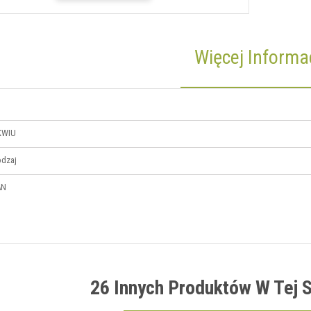
Więcej Informac
KWIU
dzaj
AN
26 Innych Produktów W Tej S