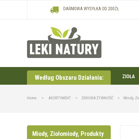
DARMOWA WYSYŁKA OD 200ZŁ
ZIOŁA
Według Obszaru Działania:
Home
>
ASORTYMENT
>
ZDROWA ŻYWNOŚĆ
>
Miody, Zi
Miody, Ziołomiody, Produkty