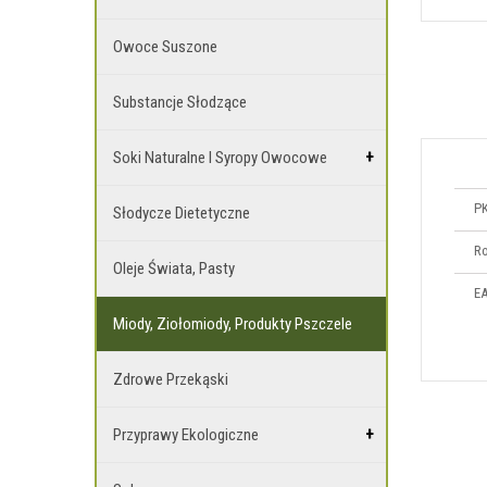
Owoce Suszone
Substancje Słodzące
Soki Naturalne I Syropy Owocowe
P
Słodycze Dietetyczne
Ro
Oleje Świata, Pasty
E
Miody, Ziołomiody, Produkty Pszczele
Zdrowe Przekąski
Przyprawy Ekologiczne