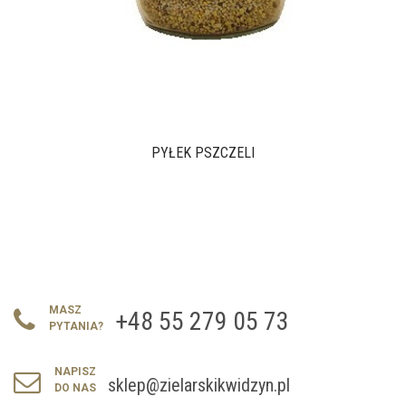
PYŁEK PSZCZELI
MASZ
+48 55 279 05 73
PYTANIA?
NAPISZ
sklep@zielarskikwidzyn.pl
DO NAS