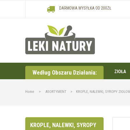
DARMOWA WYSYŁKA OD 200ZŁ
ZIOŁA
Według Obszaru Działania:
Home
>
ASORTYMENT
>
KROPLE, NALEWKI, SYROPY ZIOŁO
KROPLE, NALEWKI, SYROPY