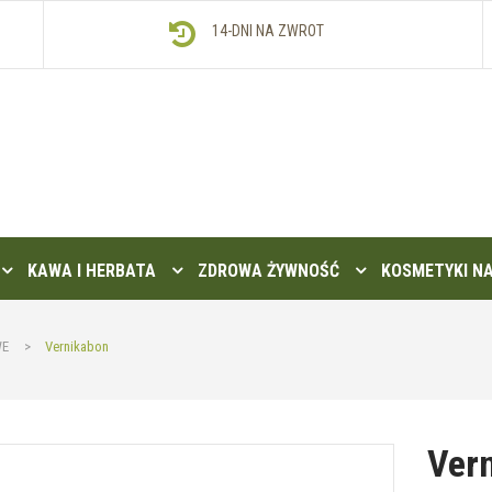
14-DNI NA ZWROT
KAWA I HERBATA
ZDROWA ŻYWNOŚĆ
KOSMETYKI N
WE
>
Vernikabon
Ver