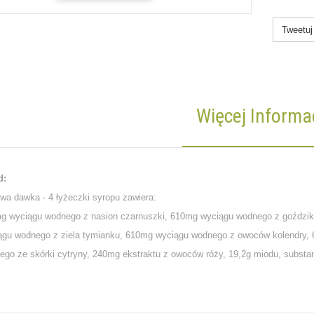
Tweetuj
Więcej Informac
d:
wa dawka - 4 łyżeczki syropu zawiera:
g wyciągu wodnego z nasion czarnuszki, 610mg wyciągu wodnego z goźdz
ągu wodnego z ziela tymianku, 610mg wyciągu wodnego z owoców kolendry, 
ego ze skórki cytryny, 240mg ekstraktu z owoców róży, 19,2g miodu, substan