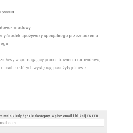
 produkt
iołowo-miodowy
zny środek spożywczy specjalnego przeznaczenia
nego
 ziołowy wspomagający proces trawienia i prawidłową
it u osób, u których występują pasożyty jelitowe.
 mnie kiedy będzie dostępny. Wpisz email i kliknij ENTER.