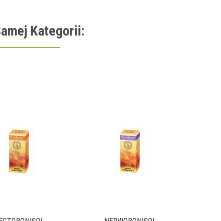
amej Kategorii:
G