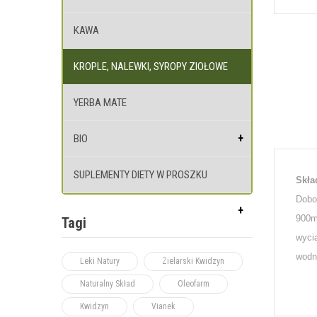
KAWA
KROPLE, NALEWKI, SYROPY ZIOŁOWE
YERBA MATE
BIO
SUPLEMENTY DIETY W PROSZKU
Skła
Dobo
900m
Tagi
wyci
wodn
Leki Natury
Zielarski Kwidzyn
Naturalny Skład
Oleofarm
Kwidzyn
Vianek