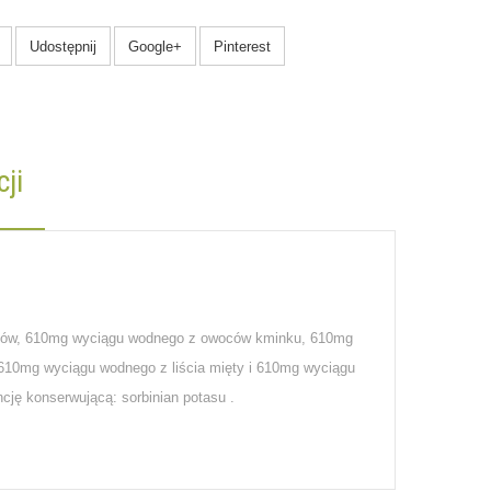
Udostępnij
Google+
Pinterest
ji
ików, 610mg wyciągu wodnego z owoców kminku, 610mg
610mg wyciągu wodnego z liścia mięty i 610mg wyciągu
cję konserwującą: sorbinian potasu .