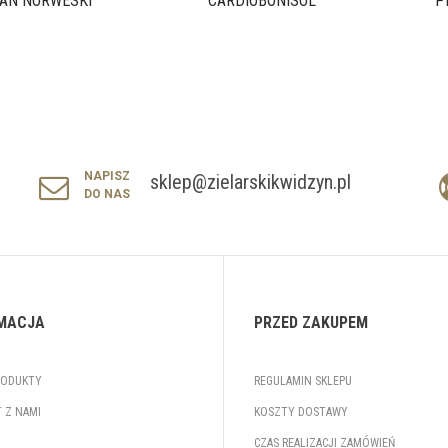
AN NORWESKI
CARDIOBONISOL
P
NAPISZ
sklep@zielarskikwidzyn.pl
DO NAS
MACJA
PRZED ZAKUPEM
RODUKTY
REGULAMIN SKLEPU
 Z NAMI
KOSZTY DOSTAWY
CZAS REALIZACJI ZAMÓWIEŃ