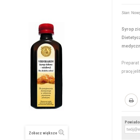
Stan:
Nowy
Syrop z
Dietetyc
medycz
Preparat
pracę jel
Powiadom
Zobacz większe