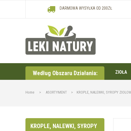
DARMOWA WYSYŁKA OD 200ZŁ
ZIOŁA
Według Obszaru Działania:
Home
>
ASORTYMENT
>
KROPLE, NALEWKI, SYROPY ZIOŁO
KROPLE, NALEWKI, SYROPY