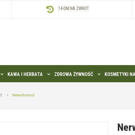
14-DNI NA ZWROT
KAWA I HERBATA
ZDROWA ŻYWNOŚĆ
KOSMETYKI N
WE
>
Nerwobonisol
Ner