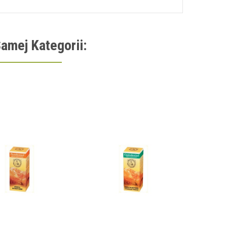
amej Kategorii:
N