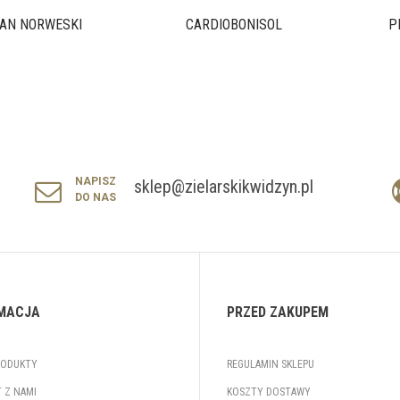
AN NORWESKI
CARDIOBONISOL
P
NAPISZ
sklep@zielarskikwidzyn.pl
DO NAS
MACJA
PRZED ZAKUPEM
RODUKTY
REGULAMIN SKLEPU
 Z NAMI
KOSZTY DOSTAWY