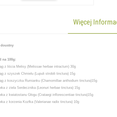
Więcej Informac
 doustny
d na 100g:
g z liścia Melisy (Melissae herbae intractum) 30g
g z szyszek Chmielu (Lupuli strobili tinctura) 15g
ąg z koszyczka Rumianku (Chamomillae anthodium tinctura)15g
ka z ziela Serdecznika (Leonuri herbae tinctura) 15g
ka z kwiatostanu Głogu (Crataegi inflorescentiae tinctura)15g
ka z korzenia Kozłka (Valerianae radix tinctura) 10g