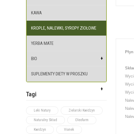
KAWA
KROPLE, NALEWKI, SYROPY ZIOŁOWE
YERBA MATE
Płyn
BIO
Skła
SUPLEMENTY DIETY W PROSZKU
Wycią
Wycią
Wyci
Tagi
Nalew
Nalew
Leki Natury
Zielarski Kwidzyn
Nalew
Naturalny Skład
Oleofarm
Kwidzyn
Vianek