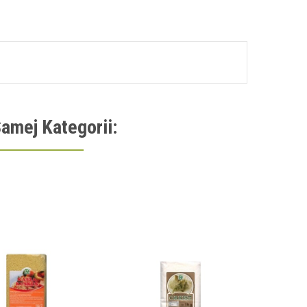
amej Kategorii:
BUL