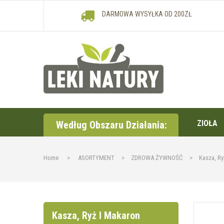
DARMOWA WYSYŁKA OD 200ZŁ
ZIOŁA
Według Obszaru Działania:
Home
>
ASORTYMENT
>
ZDROWA ŻYWNOŚĆ
>
Kasza, Ry
Kasza, Ryż I Makaron