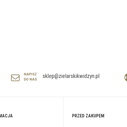
NAPISZ
sklep@zielarskikwidzyn.pl
DO NAS
MACJA
PRZED ZAKUPEM