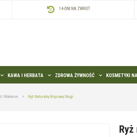
14-DNI NA ZWROT
KAWA I HERBATA
ZDROWA ŻYWNOŚĆ
KOSMETYKI N
ż I Makaron
>
Ryż Naturalny Brązowy Długi
Ryż 