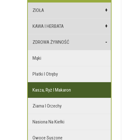
ZIOŁA
KAWA I HERBATA
ZDROWA ŻYWNOŚĆ
Mąki
Płatki I Otręby
Kasza, Ryż I Makaron
Ziarna I Orzechy
Nasiona Na Kiełki
Owoce Suszone