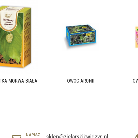
TKA MORWA BIAŁA
OWOC ARONII
OW
NAPISZ
sklep@zielarskikwidzyn.pl