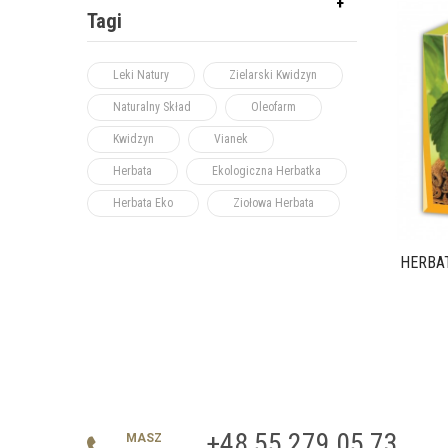
Tagi
Leki Natury
Zielarski Kwidzyn
Naturalny Skład
Oleofarm
Kwidzyn
Vianek
Herbata
Ekologiczna Herbatka
Herbata Eko
Ziołowa Herbata
HERBA
+48 55 279 05 73
MASZ