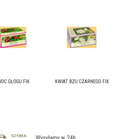
ZIEL
OC GŁOGU FIX
KWIAT BZU CZARNEGO FIX
SZYBKA
Wysyłamy w 24h