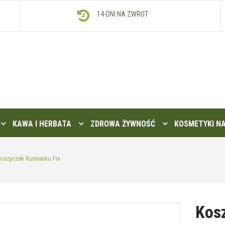
14-DNI NA ZWROT
KAWA I HERBATA
ZDROWA ŻYWNOŚĆ
KOSMETYKI N
oszyczek Rumianku Fix
Kosz