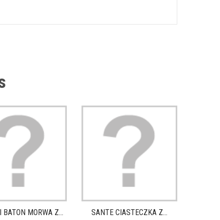
s
SANTE 
I BATON MORWA Z...
SANTE CIASTECZKA Z...