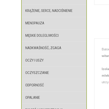
KRĄŻENIE, SERCE, NADCIŚNIENIE
MENOPAUZA
MĘSKIE DOLEGLIWOŚCI
NADKWAŚNOŚĆ, ZGAGA
Bato
wita
OCZY I USZY
Izol
OCZYSZCZANIE
mlek
utrzy
ODPORNOŚĆ
OPALANIE