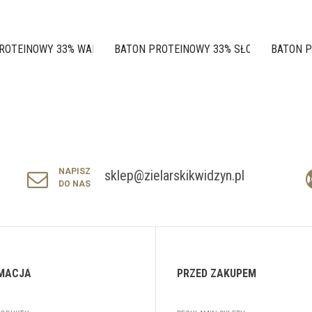
OTEINOWY 33% WANILIA &...
BATON PROTEINOWY 33% SŁONY...
BATON P
NAPISZ
sklep@zielarskikwidzyn.pl
DO NAS
MACJA
PRZED ZAKUPEM