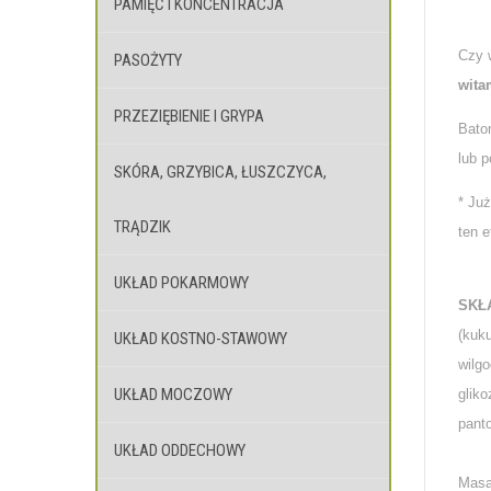
PAMIĘĆ I KONCENTRACJA
Czy 
PASOŻYTY
wita
PRZEZIĘBIENIE I GRYPA
Baton
lub 
SKÓRA, GRZYBICA, ŁUSZCZYCA,
* Ju
TRĄDZIK
ten e
UKŁAD POKARMOWY
SKŁ
(kuk
UKŁAD KOSTNO-STAWOWY
wilgo
UKŁAD MOCZOWY
gliko
pant
UKŁAD ODDECHOWY
Masa