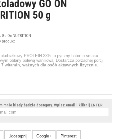
koladowy GO ON
RITION 50 g
:
Go On NUTRITION
 produkt
sokobiałkowy PROTEIN 33% to pyszny baton o smaku
wym oblany polewą waniliową. Dostarcza porządnej porcji
ż
7 witamin, ważnych dla osób aktywnych fizycznie.
 mnie kiedy będzie dostępny. Wpisz email i kliknij ENTER.
Udostępnij
Google+
Pinterest