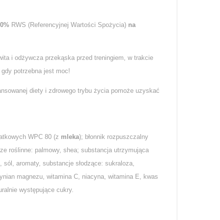
80%
RWS (Referencyjnej Wartości Spożycia)
na
wita i odżywcza przekąska przed treningiem, w trakcie
 gdy potrzebna jest moc!
nsowanej diety i zdrowego trybu życia pomoże uzyskać
rwatkowych WPC 80 (z
mleka
); błonnik rozpuszczalny
cze roślinne: palmowy, shea; substancja utrzymująca
i, sól, aromaty, substancje słodzące: sukraloza,
rynian magnezu, witamina C, niacyna, witamina E, kwas
ralnie występujące cukry.