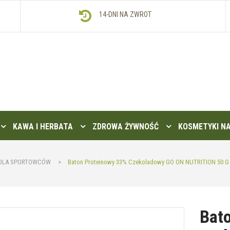
14-DNI NA ZWROT
KAWA I HERBATA
ZDROWA ŻYWNOŚĆ
KOSMETYKI N
DLA SPORTOWCÓW
>
Baton Proteinowy 33% Czekoladowy GO ON NUTRITION 50 G
Bat