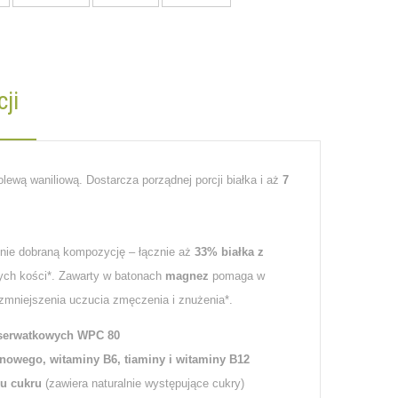
ji
lewą waniliową. Dostarcza porządnej porcji białka i aż
7
lnie dobraną kompozycję – łącznie aż
33% białka
z
wych kości*. Zawarty w batonach
magnez
pomaga w
o zmniejszenia uczucia zmęczenia i znużenia*.
k serwatkowych WPC 80
enowego, witaminy B6, tiaminy i witaminy B12
u cukru
(zawiera naturalnie występujące cukry)