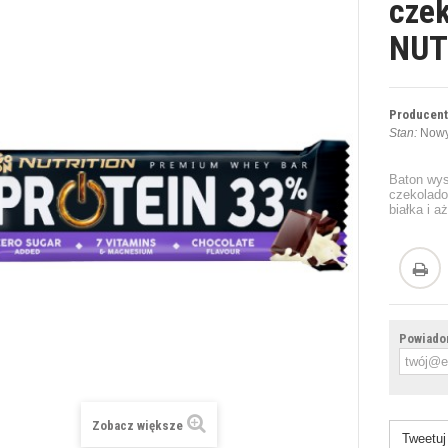
cze
NUT
Producent
Stan:
Nowy
Baton wy
czekolado
białka i a
Powiadom
Zobacz większe
Tweetuj