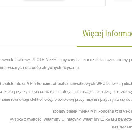
Więcej Informac
n wysokobiałkowy PROTEIN 33% to pyszny baton o czekoladowym
oblany po
min, ważnych dla osób aktywnych fizycznie
.
at białek mleka MPI i koncentrat białek serwatkowych WPC 80
tworzą idea
a
, które przyczynia się do wzrostu i utrzymania masy mięśniowej oraz zdro
maniu równowagi elektrolitowej, prawidłowej pracy mięśni i przyczynia się d
izolaty białek mleka MPI
koncentrat białe
wysoka zawartość:
witaminy C, niacyny, witaminy E, kwasu pantot
bez dodatk