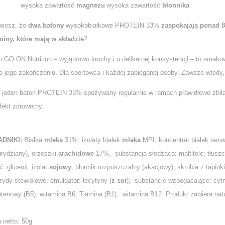
wysoka zawartość
magnezu
wysoka zawartość
błonnika
wiesz, że
dwa batony
wysokobiałkowe PROTEIN 33%
zaspokajają ponad 
miny, które mają w składzie
?
 GO ON Nutrition – wyjątkowo kruchy i o delikatnej konsystencji – to smako
po jego zakończeniu. Dla sportowca i każdej zabieganej osoby. Zawsze wtedy,
ż jeden baton PROTEIN 33% spożywany regularnie w ramach prawidłowo zbila
fekt zdrowotny.
ADNIKI:
Białka
mleka
31%: izolaty białek
mleka
MPI, koncentrat białek se
urydziany), orzeszki
arachidowe
17%, substancja słodząca: maltitole; tłusz
ć: glicerol; izolat
sojowy
, błonnik rozpuszczalny (akacjowy), skrobia z tapiok
zydy stewiolowe; emulgator: lecytyny (
z soi
); substancje wzbogacające: cyt
otenowy (B5), witamina B6, Tiamina (B1), witamina B12. Produkt zawiera natu
 netto: 50g